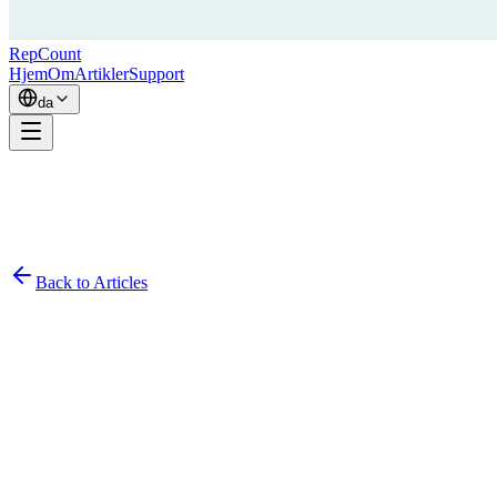
RepCount
Hjem
Om
Artikler
Support
da
Back to Articles
Simon
February 25, 2026
10
min read