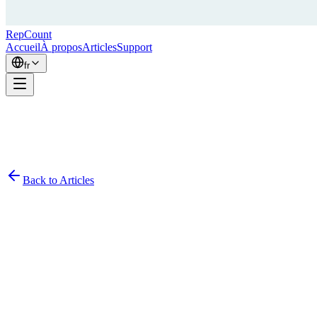
RepCount
Accueil
À propos
Articles
Support
fr
Back to Articles
Simon