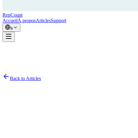
RepCount
Accueil
À propos
Articles
Support
fr
Back to Articles
Simon
February 27, 2026