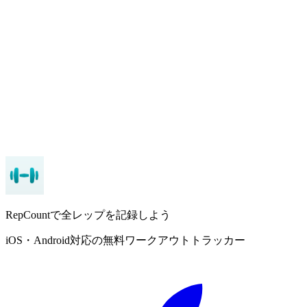
記録は不可欠です：
RepCountで進捗を監視し、進歩の
タイミングを把握しましょう
忍耐が勝ちます：
経験を積むほど進歩は遅くなります
が、継続は必ず報われます
回復も重要です：
十分な休息と栄養なしには漸進的過
負荷を実践できません
RepCountをダウンロード
RepCountで全レップを記録しよう
iOS・Android対応の無料ワークアウトトラッカー