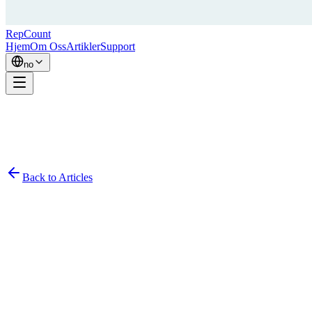
RepCount
Hjem
Om Oss
Artikler
Support
no
Back to Articles
Simon
January 15, 2024
8
min read