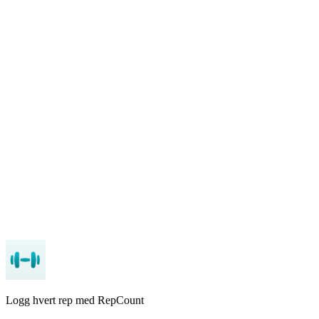
Å ikke føre noe.
før det i RepCount
iOS
Android
Logg hvert rep med RepCount