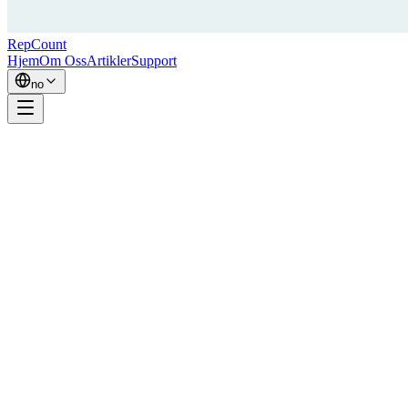
RepCount
Hjem
Om Oss
Artikler
Support
no
Hei, jeg er Simon — utvikleren bak RepCount.
Jeg har trent i nesten 20 år. Jeg har konkurrert i Fitness Five — en
svensk styrkekonkurranse som kombinerer pull-ups, dips,
benkpress, knebøy og curls — og nådde den nasjonale finalen i