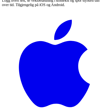
Logg hvert sett, se vektbelastning i kontekst og spor styrken din
over tid. Tilgjengelig på iOS og Android.