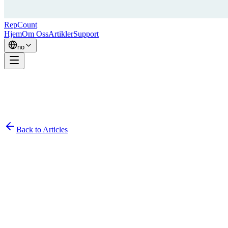
RepCount
Hjem
Om Oss
Artikler
Support
no
Back to Articles
Simon
February 27, 2026