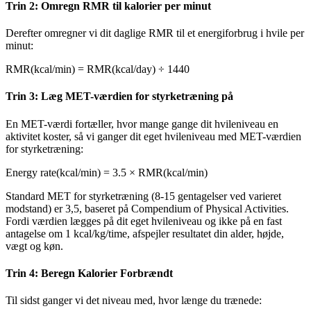
Trin 2: Omregn RMR til kalorier per minut
Derefter omregner vi dit daglige RMR til et energiforbrug i hvile per
minut:
RMR(kcal/min) = RMR(kcal/day) ÷ 1440
Trin 3: Læg MET-værdien for styrketræning på
En MET-værdi fortæller, hvor mange gange dit hvileniveau en
aktivitet koster, så vi ganger dit eget hvileniveau med MET-værdien
for styrketræning:
Energy rate(kcal/min) = 3.5 × RMR(kcal/min)
Standard MET for styrketræning (8-15 gentagelser ved varieret
modstand) er 3,5, baseret på Compendium of Physical Activities.
Fordi værdien lægges på dit eget hvileniveau og ikke på en fast
antagelse om 1 kcal/kg/time, afspejler resultatet din alder, højde,
vægt og køn.
Trin 4: Beregn Kalorier Forbrændt
Til sidst ganger vi det niveau med, hvor længe du trænede: