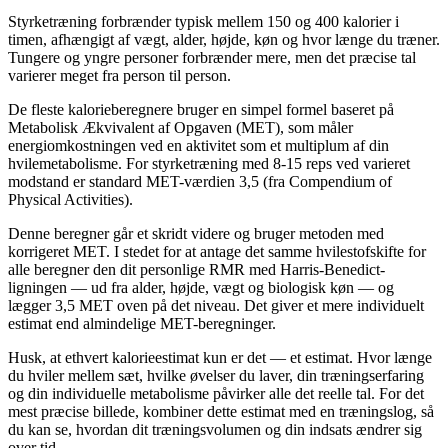
Styrketræning forbrænder typisk mellem 150 og 400 kalorier i
timen, afhængigt af vægt, alder, højde, køn og hvor længe du træner.
Tungere og yngre personer forbrænder mere, men det præcise tal
varierer meget fra person til person.
De fleste kalorieberegnere bruger en simpel formel baseret på
Metabolisk Ækvivalent af Opgaven (MET), som måler
energiomkostningen ved en aktivitet som et multiplum af din
hvilemetabolisme. For styrketræning med 8-15 reps ved varieret
modstand er standard MET-værdien 3,5 (fra Compendium of
Physical Activities).
Denne beregner går et skridt videre og bruger metoden med
korrigeret MET. I stedet for at antage det samme hvilestofskifte for
alle beregner den dit personlige RMR med Harris-Benedict-
ligningen — ud fra alder, højde, vægt og biologisk køn — og
lægger 3,5 MET oven på det niveau. Det giver et mere individuelt
estimat end almindelige MET-beregninger.
Husk, at ethvert kalorieestimat kun er det — et estimat. Hvor længe
du hviler mellem sæt, hvilke øvelser du laver, din træningserfaring
og din individuelle metabolisme påvirker alle det reelle tal. For det
mest præcise billede, kombiner dette estimat med en træningslog, så
du kan se, hvordan dit træningsvolumen og din indsats ændrer sig
over tid.