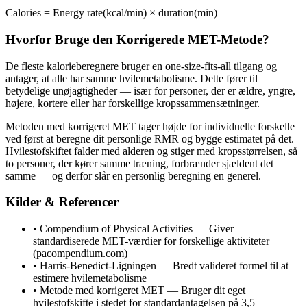
Calories = Energy rate(kcal/min) × duration(min)
Hvorfor Bruge den Korrigerede MET-Metode?
De fleste kalorieberegnere bruger en one-size-fits-all tilgang og
antager, at alle har samme hvilemetabolisme. Dette fører til
betydelige unøjagtigheder — især for personer, der er ældre, yngre,
højere, kortere eller har forskellige kropssammensætninger.
Metoden med korrigeret MET tager højde for individuelle forskelle
ved først at beregne dit personlige RMR og bygge estimatet på det.
Hvilestofskiftet falder med alderen og stiger med kropsstørrelsen, så
to personer, der kører samme træning, forbrænder sjældent det
samme — og derfor slår en personlig beregning en generel.
Kilder & Referencer
•
Compendium of Physical Activities — Giver
standardiserede MET-værdier for forskellige aktiviteter
(pacompendium.com)
•
Harris-Benedict-Ligningen — Bredt valideret formel til at
estimere hvilemetabolisme
•
Metode med korrigeret MET — Bruger dit eget
hvilestofskifte i stedet for standardantagelsen på 3,5