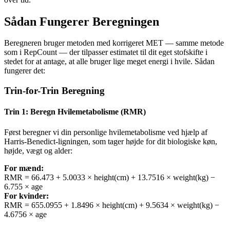
Sådan Fungerer Beregningen
Beregneren bruger metoden med korrigeret MET — samme metode
som i RepCount — der tilpasser estimatet til dit eget stofskifte i
stedet for at antage, at alle bruger lige meget energi i hvile. Sådan
fungerer det:
Trin-for-Trin Beregning
Trin 1: Beregn Hvilemetabolisme (RMR)
Først beregner vi din personlige hvilemetabolisme ved hjælp af
Harris-Benedict-ligningen, som tager højde for dit biologiske køn,
højde, vægt og alder:
For mænd
:
RMR = 66.473 + 5.0033 × height(cm) + 13.7516 × weight(kg) −
6.755 × age
For kvinder
:
RMR = 655.0955 + 1.8496 × height(cm) + 9.5634 × weight(kg) −
4.6756 × age