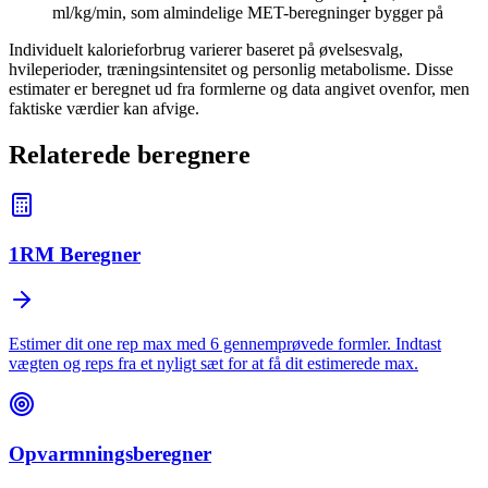
ml/kg/min, som almindelige MET-beregninger bygger på
Individuelt kalorieforbrug varierer baseret på øvelsesvalg,
hvileperioder, træningsintensitet og personlig metabolisme. Disse
estimater er beregnet ud fra formlerne og data angivet ovenfor, men
faktiske værdier kan afvige.
Relaterede beregnere
1RM Beregner
Estimer dit one rep max med 6 gennemprøvede formler. Indtast
vægten og reps fra et nyligt sæt for at få dit estimerede max.
Opvarmningsberegner