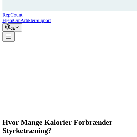
RepCount
Hjem
Om
Artikler
Support
da
Hvor Mange Kalorier Forbrænder
Styrketræning?