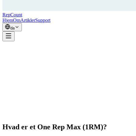
RepCount
Hjem
Om
Artikler
Support
da
Hvad er et One Rep Max (1RM)?