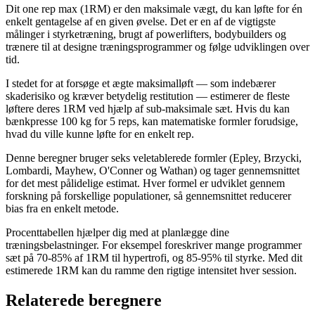
Dit one rep max (1RM) er den maksimale vægt, du kan løfte for én
enkelt gentagelse af en given øvelse. Det er en af de vigtigste
målinger i styrketræning, brugt af powerlifters, bodybuilders og
trænere til at designe træningsprogrammer og følge udviklingen over
tid.
I stedet for at forsøge et ægte maksimalløft — som indebærer
skaderisiko og kræver betydelig restitution — estimerer de fleste
løftere deres 1RM ved hjælp af sub-maksimale sæt. Hvis du kan
bænkpresse 100 kg for 5 reps, kan matematiske formler forudsige,
hvad du ville kunne løfte for en enkelt rep.
Denne beregner bruger seks veletablerede formler (Epley, Brzycki,
Lombardi, Mayhew, O'Conner og Wathan) og tager gennemsnittet
for det mest pålidelige estimat. Hver formel er udviklet gennem
forskning på forskellige populationer, så gennemsnittet reducerer
bias fra en enkelt metode.
Procenttabellen hjælper dig med at planlægge dine
træningsbelastninger. For eksempel foreskriver mange programmer
sæt på 70-85% af 1RM til hypertrofi, og 85-95% til styrke. Med dit
estimerede 1RM kan du ramme den rigtige intensitet hver session.
Relaterede beregnere