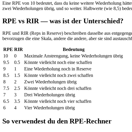
Eine RPE von 10 bedeutet, dass du keine weitere Wiederholung hätt
zwei Wiederholungen übrig, und so weiter. Halbwerte (wie 8,5) bedeuten
RPE vs RIR — was ist der Unterschied?
RPE und RIR (Reps in Reserve) beschreiben dasselbe aus entgegenges
bevorzugen die eine Skala, andere die andere, aber sie sind austausch
RPE
RIR
Bedeutung
10
0
Maximale Anstrengung, keine Wiederholungen übrig
9.5
0.5
Könnte vielleicht noch eine schaffen
9
1
Eine Wiederholung noch in Reserve
8.5
1.5
Könnte vielleicht noch zwei schaffen
8
2
Zwei Wiederholungen übrig
7.5
2.5
Könnte vielleicht noch drei schaffen
7
3
Drei Wiederholungen übrig
6.5
3.5
Könnte vielleicht noch vier schaffen
6
4
Vier Wiederholungen übrig
So verwendest du den RPE-Rechner