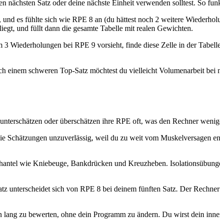
n nächsten Satz oder deine nächste Einheit verwenden solltest. So funk
 und es fühlte sich wie RPE 8 an (du hättest noch 2 weitere Wiederho
iegt, und füllt dann die gesamte Tabelle mit realen Gewichten.
 Wiederholungen bei RPE 9 vorsieht, finde diese Zelle in der Tabelle
ch einem schweren Top-Satz möchtest du vielleicht Volumenarbeit bei n
er unterschätzen oder überschätzen ihre RPE oft, was den Rechner wenige
e Schätzungen unzuverlässig, weil du zu weit vom Muskelversagen entf
hantel wie Kniebeuge, Bankdrücken und Kreuzheben. Isolationsübunge
atz unterscheidet sich von RPE 8 bei deinem fünften Satz. Der Rechner
n lang zu bewerten, ohne dein Programm zu ändern. Du wirst dein inn