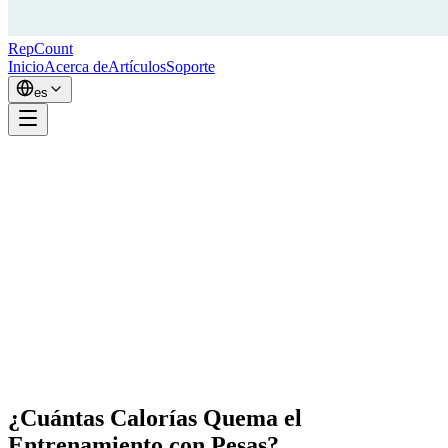
RepCount
Inicio
Acerca de
Artículos
Soporte
es
¿Cuántas Calorías Quema el
Entrenamiento con Pesas?