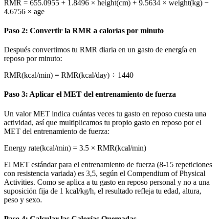
RMR = 655.0955 + 1.8496 × height(cm) + 9.5634 × weight(kg) −
4.6756 × age
Paso 2: Convertir la RMR a calorías por minuto
Después convertimos tu RMR diaria en un gasto de energía en
reposo por minuto:
RMR(kcal/min) = RMR(kcal/day) ÷ 1440
Paso 3: Aplicar el MET del entrenamiento de fuerza
Un valor MET indica cuántas veces tu gasto en reposo cuesta una
actividad, así que multiplicamos tu propio gasto en reposo por el
MET del entrenamiento de fuerza:
Energy rate(kcal/min) = 3.5 × RMR(kcal/min)
El MET estándar para el entrenamiento de fuerza (8-15 repeticiones
con resistencia variada) es 3,5, según el Compendium of Physical
Activities. Como se aplica a tu gasto en reposo personal y no a una
suposición fija de 1 kcal/kg/h, el resultado refleja tu edad, altura,
peso y sexo.
Paso 4: Calcular las Calorías Quemadas