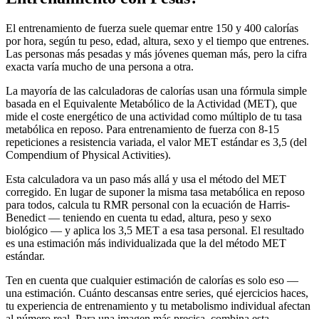
El entrenamiento de fuerza suele quemar entre 150 y 400 calorías
por hora, según tu peso, edad, altura, sexo y el tiempo que entrenes.
Las personas más pesadas y más jóvenes queman más, pero la cifra
exacta varía mucho de una persona a otra.
La mayoría de las calculadoras de calorías usan una fórmula simple
basada en el Equivalente Metabólico de la Actividad (MET), que
mide el coste energético de una actividad como múltiplo de tu tasa
metabólica en reposo. Para entrenamiento de fuerza con 8-15
repeticiones a resistencia variada, el valor MET estándar es 3,5 (del
Compendium of Physical Activities).
Esta calculadora va un paso más allá y usa el método del MET
corregido. En lugar de suponer la misma tasa metabólica en reposo
para todos, calcula tu RMR personal con la ecuación de Harris-
Benedict — teniendo en cuenta tu edad, altura, peso y sexo
biológico — y aplica los 3,5 MET a esa tasa personal. El resultado
es una estimación más individualizada que la del método MET
estándar.
Ten en cuenta que cualquier estimación de calorías es solo eso —
una estimación. Cuánto descansas entre series, qué ejercicios haces,
tu experiencia de entrenamiento y tu metabolismo individual afectan
al número real. Para una imagen más precisa, combina esta