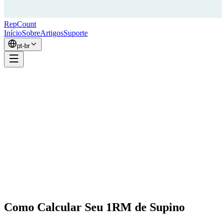
RepCount
Início
Sobre
Artigos
Suporte
pt-br
Como Calcular Seu 1RM de Supino