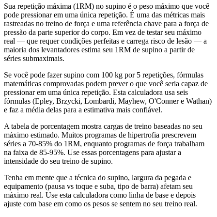
Sua repetição máxima (1RM) no supino é o peso máximo que você
pode pressionar em uma única repetição. É uma das métricas mais
rastreadas no treino de força e uma referência chave para a força de
pressão da parte superior do corpo. Em vez de testar seu máximo
real — que requer condições perfeitas e carrega risco de lesão — a
maioria dos levantadores estima seu 1RM de supino a partir de
séries submaximais.
Se você pode fazer supino com 100 kg por 5 repetições, fórmulas
matemáticas comprovadas podem prever o que você seria capaz de
pressionar em uma única repetição. Esta calculadora usa seis
fórmulas (Epley, Brzycki, Lombardi, Mayhew, O'Conner e Wathan)
e faz a média delas para a estimativa mais confiável.
A tabela de porcentagem mostra cargas de treino baseadas no seu
máximo estimado. Muitos programas de hipertrofia prescrevem
séries a 70-85% do 1RM, enquanto programas de força trabalham
na faixa de 85-95%. Use essas porcentagens para ajustar a
intensidade do seu treino de supino.
Tenha em mente que a técnica do supino, largura da pegada e
equipamento (pausa vs toque e suba, tipo de barra) afetam seu
máximo real. Use esta calculadora como linha de base e depois
ajuste com base em como os pesos se sentem no seu treino real.