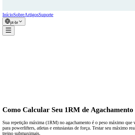
Início
Sobre
Artigos
Suporte
pt-br
Como Calcular Seu 1RM de Agachamento
Sua repetição máxima (1RM) no agachamento é o peso máximo que você
para powerlifters, atletas e entusiastas de força. Testar seu máximo r
treino submaximais.