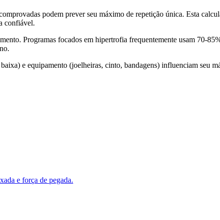
 comprovadas podem prever seu máximo de repetição única. Esta calcula
 confiável.
hamento. Programas focados em hipertrofia frequentemente usam 70-8
ino.
 baixa) e equipamento (joelheiras, cinto, bandagens) influenciam seu m
uxada e força de pegada.