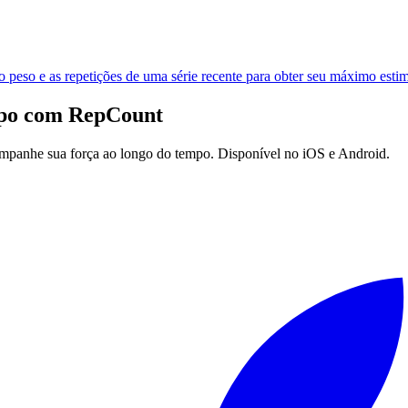
 peso e as repetições de uma série recente para obter seu máximo esti
mpo com
RepCount
companhe sua força ao longo do tempo. Disponível no iOS e Android.