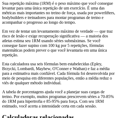
Sua repetição máxima (1RM) é o peso máximo que você consegue
levantar para uma única repetição de um exercício. É uma das
métricas mais importantes no treino de força, usada por powerlifters,
bodybuilders e treinadores para montar programas de treino e
acompanhar o progresso ao longo do tempo.
Em vez de tentar um levantamento máximo de verdade — que traz
risco de lesão e exige recuperação significativa — a maioria dos
atletas estima seu 1RM usando séries submáximas. Se você
consegue fazer supino com 100 kg por 5 repetições, fórmulas
matemáticas podem prever o que você levantaria em uma única
repetição.
Esta calculadora usa seis fórmulas bem estabelecidas (Epley,
Brzycki, Lombardi, Mayhew, O'Conner e Wathan) e faz a média
para a estimativa mais confiável. Cada fórmula foi desenvolvida por
meio de pesquisa em diferentes populações, então a média reduz o
viés de qualquer método individual.
A tabela de porcentagens ajuda você a planejar suas cargas de
treino. Por exemplo, muitos programas prescrevem séries a 70-85%
do 1RM para hipertrofia e 85-95% para força. Com seu 1RM
estimado, você acerta a intensidade certa em cada sessão.
Calculadoras relacionadas