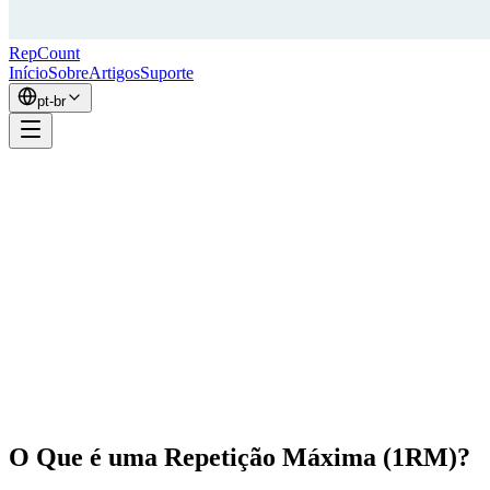
RepCount
Início
Sobre
Artigos
Suporte
pt-br
O Que é uma Repetição Máxima (1RM)?