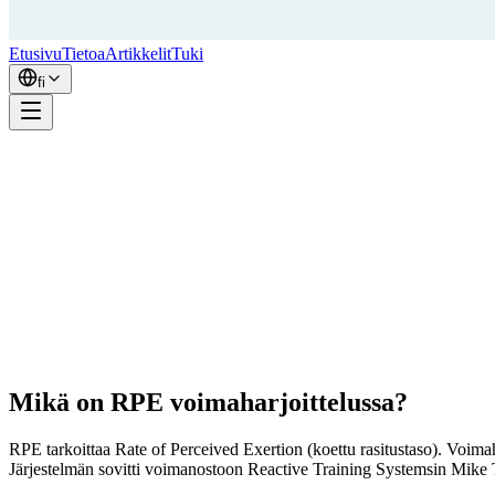
Etusivu
Tietoa
Artikkelit
Tuki
fi
Mikä on RPE voimaharjoittelussa?
RPE tarkoittaa Rate of Perceived Exertion (koettu rasitustaso). Voimahar
Järjestelmän sovitti voimanostoon Reactive Training Systemsin Mike Tuc