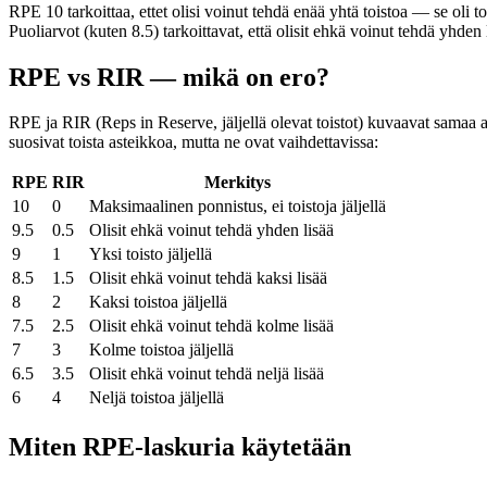
RPE 10 tarkoittaa, ettet olisi voinut tehdä enää yhtä toistoa — se oli tod
Puoliarvot (kuten 8.5) tarkoittavat, että olisit ehkä voinut tehdä yhden
RPE vs RIR — mikä on ero?
RPE ja RIR (Reps in Reserve, jäljellä olevat toistot) kuvaavat samaa a
suosivat toista asteikkoa, mutta ne ovat vaihdettavissa:
RPE
RIR
Merkitys
10
0
Maksimaalinen ponnistus, ei toistoja jäljellä
9.5
0.5
Olisit ehkä voinut tehdä yhden lisää
9
1
Yksi toisto jäljellä
8.5
1.5
Olisit ehkä voinut tehdä kaksi lisää
8
2
Kaksi toistoa jäljellä
7.5
2.5
Olisit ehkä voinut tehdä kolme lisää
7
3
Kolme toistoa jäljellä
6.5
3.5
Olisit ehkä voinut tehdä neljä lisää
6
4
Neljä toistoa jäljellä
Miten RPE-laskuria käytetään