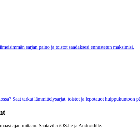
viimeisimmän sarjan paino ja toistot saadaksesi ennustetun maksimisi.
ssa? Saat tarkat lämmittelysarjat, toistot ja lepotauot huippukuntoon 
nt
maasi ajan mittaan. Saatavilla iOS:lle ja Androidille.