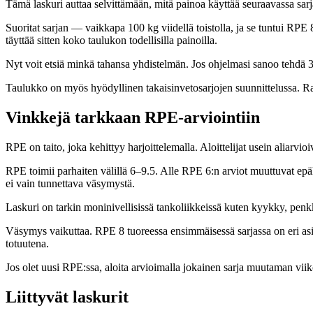
Tämä laskuri auttaa selvittämään, mitä painoa käyttää seuraavassa sarj
Suoritat sarjan — vaikkapa 100 kg viidellä toistolla, ja se tuntui RPE 
täyttää sitten koko taulukon todellisilla painoilla.
Nyt voit etsiä minkä tahansa yhdistelmän. Jos ohjelmasi sanoo tehdä 3 to
Taulukko on myös hyödyllinen takaisinvetosarjojen suunnittelussa. Ra
Vinkkejä tarkkaan RPE-arviointiin
RPE on taito, joka kehittyy harjoittelemalla. Aloittelijat usein aliarv
RPE toimii parhaiten välillä 6–9.5. Alle RPE 6:n arviot muuttuvat epä
ei vain tunnettava väsymystä.
Laskuri on tarkin moninivellisissä tankoliikkeissä kuten kyykky, pen
Väsymys vaikuttaa. RPE 8 tuoreessa ensimmäisessä sarjassa on eri asi
totuutena.
Jos olet uusi RPE:ssa, aloita arvioimalla jokainen sarja muutaman vii
Liittyvät laskurit