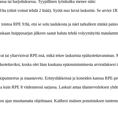
assa tai harjoituksessa. Tyypillinen työnkulku menee näin:
8:lta (olisit voinut tehdä 2 lisää). Syötä nuo luvut laskuriin. Se arvioi
istoa RPE 9:llä, etsi se solu taulukosta ja näet tarkalleen minkä painon 
skaan huippusarjan jälkeen saatat haluta tehdä volyymityötä matalamma
ioivat tai yliarvioivat RPE:nsä, mikä tekee laskurista epäluotettavamman.
luotettaviksi, koska olet liian kaukana epäonnistumisesta arvioidaksesi
kkipunnerrus ja maastaveto. Eristysliikkeissä ja koneiden kanssa RPE-p
a kuin RPE 8 viidennessä sarjassa. Laskuri antaa tilannevedoksen yhden
kon ajan muuttamatta ohjelmaasi. Kalibroi sisäisen ponnistuksen tuntemu