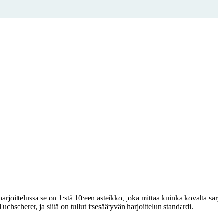
joittelussa se on 1:stä 10:een asteikko, joka mittaa kuinka kovalta sarja 
hscherer, ja siitä on tullut itsesäätyvän harjoittelun standardi.