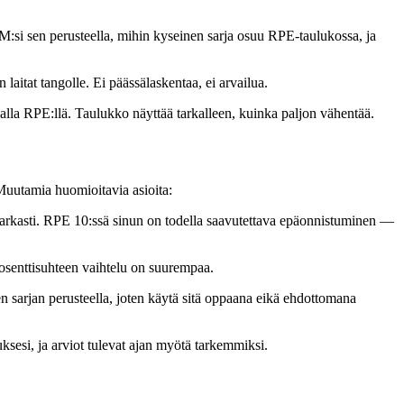
 1RM:si sen perusteella, mihin kyseinen sarja osuu RPE-taulukossa, ja
laitat tangolle. Ei päässälaskentaa, ei arvailua.
lla RPE:llä. Taulukko näyttää tarkalleen, kuinka paljon vähentää.
 Muutamia huomioitavia asioita:
 tarkasti. RPE 10:ssä sinun on todella saavutettava epäonnistuminen —
rosenttisuhteen vaihtelu on suurempaa.
 sarjan perusteella, joten käytä sitä oppaana eikä ehdottomana
ksesi, ja arviot tulevat ajan myötä tarkemmiksi.