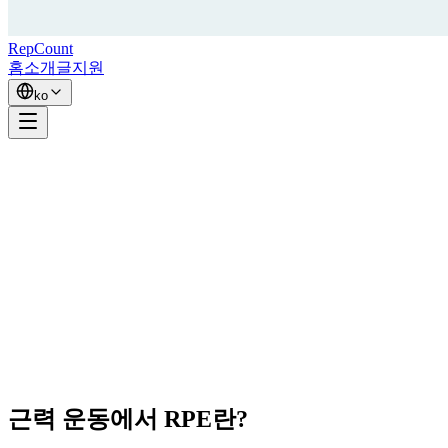
RepCount
홈
소개
글
지원
ko
근력 운동에서 RPE란?