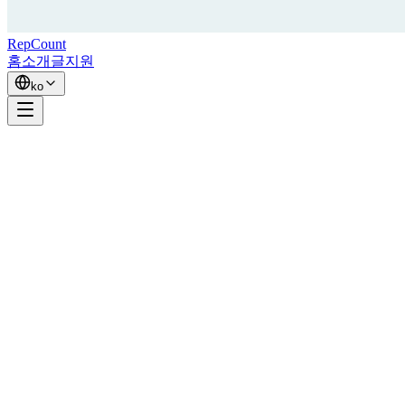
RepCount
홈
소개
글
지원
ko