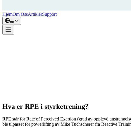
Hjem
Om Oss
Artikler
Support
no
Hva er RPE i styrketrening?
RPE står for Rate of Perceived Exertion (grad av opplevd anstrengelse).
ble tilpasset for powerlifting av Mike Tuchscherer fra Reactive Trainin