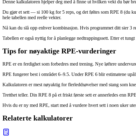
Denne kalkulatoren hjelper deg med å finne ut hvilken vekt du bør bruke
Du gjør et sett — si 100 kg for 5 reps, og det føltes som RPE 8 (du kunn
hele tabellen med reelle vekter.
Nå kan du slå opp enhver kombinasjon. Hvis programmet ditt sier 3 rep
Tabellen er også nyttig for å planlegge nedtrappingssett. Etter et tun
Tips for nøyaktige RPE-vurderinger
RPE er en ferdighet som forbedres med trening. Nye løftere undervurde
RPE fungerer best i området 6–9.5. Under RPE 6 blir estimatene upålite
Kalkulatoren er mest nøyaktig for flerleddsøvelser med stang som kne
Tretthet teller. Din RPE 8 på et friskt første sett er annerledes enn RPE
Hvis du er ny med RPE, start med å vurdere hvert sett i noen uker uten
Relaterte kalkulatorer