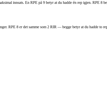
aksimal innsats. En RPE på 9 betyr at du hadde én rep igjen. RPE 8 bety
nger. RPE 8 er det samme som 2 RIR — begge betyr at du hadde to repet