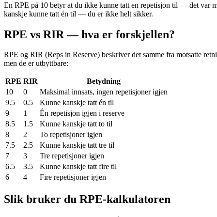
En RPE på 10 betyr at du ikke kunne tatt en repetisjon til — det var m
kanskje kunne tatt én til — du er ikke helt sikker.
RPE vs RIR — hva er forskjellen?
RPE og RIR (Reps in Reserve) beskriver det samme fra motsatte retni
men de er utbyttbare:
RPE
RIR
Betydning
10
0
Maksimal innsats, ingen repetisjoner igjen
9.5
0.5
Kunne kanskje tatt én til
9
1
Én repetisjon igjen i reserve
8.5
1.5
Kunne kanskje tatt to til
8
2
To repetisjoner igjen
7.5
2.5
Kunne kanskje tatt tre til
7
3
Tre repetisjoner igjen
6.5
3.5
Kunne kanskje tatt fire til
6
4
Fire repetisjoner igjen
Slik bruker du RPE-kalkulatoren