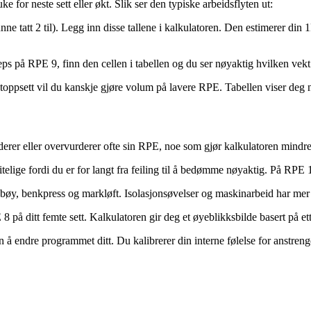
 for neste sett eller økt. Slik ser den typiske arbeidsflyten ut:
e tatt 2 til). Legg inn disse tallene i kalkulatoren. Den estimerer din 1
s på RPE 9, finn den cellen i tabellen og du ser nøyaktig hvilken vekt 
gt toppsett vil du kanskje gjøre volum på lavere RPE. Tabellen viser deg
rer eller overvurderer ofte sin RPE, noe som gjør kalkulatoren mindre 
lige fordi du er for langt fra feiling til å bedømme nøyaktig. På RPE 1
bøy, benkpress og markløft. Isolasjonsøvelser og maskinarbeid har mer
 8 på ditt femte sett. Kalkulatoren gir deg et øyeblikksbilde basert på ett
 å endre programmet ditt. Du kalibrerer din interne følelse for anstreng