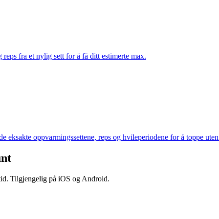
ps fra et nylig sett for å få ditt estimerte max.
de eksakte oppvarmingssettene, reps og hvileperiodene for å toppe uten
nt
 tid. Tilgjengelig på iOS og Android.