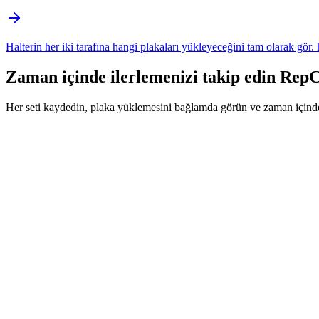
Halterin her iki tarafına hangi plakaları yükleyeceğini tam olarak gör. 
Zaman içinde ilerlemenizi takip edin
RepC
Her seti kaydedin, plaka yüklemesini bağlamda görün ve zaman içinde 