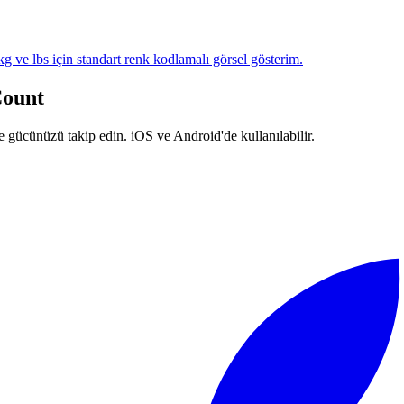
kg ve lbs için standart renk kodlamalı görsel gösterim.
ount
gücünüzü takip edin. iOS ve Android'de kullanılabilir.