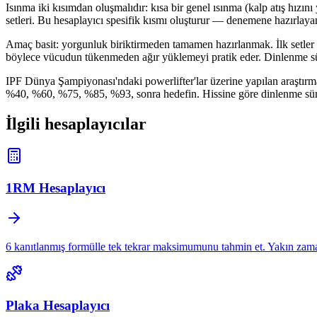
Isınma iki kısımdan oluşmalıdır: kısa bir genel ısınma (kalp atış hızın
setleri. Bu hesaplayıcı spesifik kısmı oluşturur — denemene hazırlayan 
Amaç basit: yorgunluk biriktirmeden tamamen hazırlanmak. İlk setler kan 
böylece vücudun tükenmeden ağır yüklemeyi pratik eder. Dinlenme süreler
IPF Dünya Şampiyonası'ndaki powerlifter'lar üzerine yapılan araştırma,
%40, %60, %75, %85, %93, sonra hedefin. Hissine göre dinlenme sürele
İlgili hesaplayıcılar
1RM Hesaplayıcı
6 kanıtlanmış formülle tek tekrar maksimumunu tahmin et. Yakın zaman
Plaka Hesaplayıcı