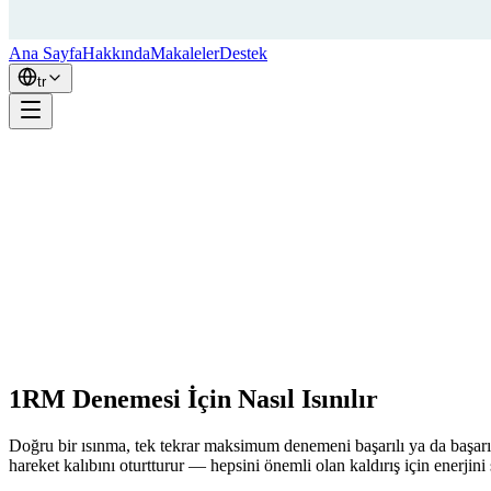
Ana Sayfa
Hakkında
Makaleler
Destek
tr
1RM Denemesi İçin Nasıl Isınılır
Doğru bir ısınma, tek tekrar maksimum denemeni başarılı ya da başarısız
hareket kalıbını oturtturur — hepsini önemli olan kaldırış için enerjini