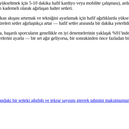
ı yükseltmek için 5-10 dakika hafif kardiyo veya mobilite çalışması), ar
kademeli olarak ağırlaşan halter setleri.
akışını artırmak ve tekniğini ayarlamak için hafif ağırlıklarda yüksek te
i setler ağırlaştıkça artar — hafif setler arasında bir dakika yeterlidir
 başarılı sporcuların genellikle en iyi denemelerinin yaklaşık %91'inde 
rini ayarla — bir set ağır geliyorsa, bir sonrakinden önce fazladan bir
daki bir setteki ağırlığı ve tekrar sayısını girerek tahmini maksimumu