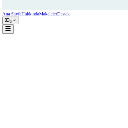
Ana Sayfa
Hakkında
Makaleler
Destek
tr
Merhaba, ben Simon — RepCount'un geliştiricisiyim.
Yaklaşık 20 yıldır ağırlık kaldırıyorum. Barfiks, dips, bench press, sq
ağırlığında 25 tekrar squat yaptım ve vücut ağırlığında 23 tekrar benc
Ayrıca bilgisayar mühendisliğinde yüksek lisans derecem var ve kar