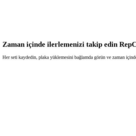
kullanılan, tamamen özelleştirilebilen ve ilerlemeyi takip etmek için
Yan proje olarak başlayan şey, o zamandan beri tam zamanlı işim haline
ve spor salonu müdavimleri tarafından kullanılıyor. Şimdi yüz binle
Beş yıldızlı yorum bırakan veya bir hatayı bildirmek için zaman ayıra
Tam hikayeyi oku
→
Zaman içinde ilerlemenizi takip edin
RepC
Her seti kaydedin, plaka yüklemesini bağlamda görün ve zaman içinde 