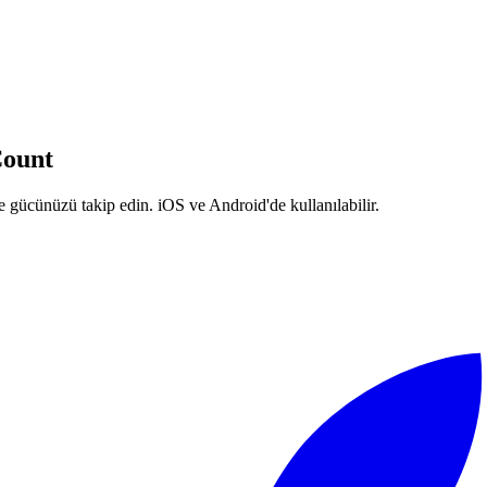
 yapılmış bir antrenman takipçisi aradım. Bulamadım, bu yüzden RepCount
 geldi. Bugün, 2 milyondan fazla indirme ile RepCount, dünya çapında güç
rce sporcunun daha güçlü olmasına yardımcı olmaya tamamen adanmış küç
n herkese teşekkür ederim. Bu uygulamayı benim kadar siz de şekillendi
ount
gücünüzü takip edin. iOS ve Android'de kullanılabilir.