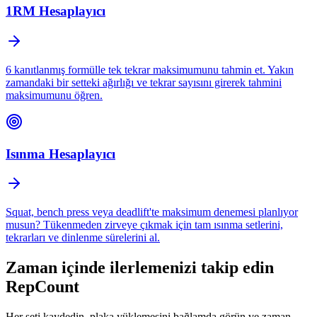
1RM Hesaplayıcı
6 kanıtlanmış formülle tek tekrar maksimumunu tahmin et. Yakın
zamandaki bir setteki ağırlığı ve tekrar sayısını girerek tahmini
maksimumunu öğren.
Isınma Hesaplayıcı
Squat, bench press veya deadlift'te maksimum denemesi planlıyor
musun? Tükenmeden zirveye çıkmak için tam ısınma setlerini,
tekrarları ve dinlenme sürelerini al.
Zaman içinde ilerlemenizi takip edin
RepCount
Her seti kaydedin, plaka yüklemesini bağlamda görün ve zaman