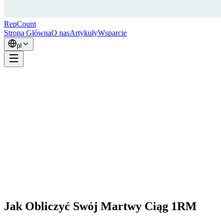
RepCount
Strona Główna
O nas
Artykuły
Wsparcie
pl
Jak Obliczyć Swój Martwy Ciąg 1RM