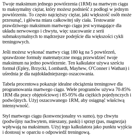
Twoje maksimum jednego powtórzenia (1RM) na martwym ciągu
to maksymalny ciężar, który możesz podnieść z podłogi w jednym
powtórzeniu. To często najcięższy ciężar, jaki większość osób może
przesunąć, i główna miara całkowitej siły ciała. Testowanie
prawdziwego maksimum martwego ciągu jest wymagające dla
układu nerwowego i chwytu, więc szacowanie z serii
submaksymalnych to mądrzejsze podejście dla większości cykli
treningowych.
Jeśli możesz wykonać martwy ciąg 180 kg na 5 powtórzeń,
sprawdzone formuły matematyczne mogą przewidzieć twoje
maksimum na jedno powtórzenie. Ten kalkulator używa sześciu
formuł (Epley, Brzycki, Lombardi, Mayhew, O'Conner i Wathan) i
uśrednia je dla najdokładniejszego oszacowania.
Tabela procentowa pokazuje idealne obciążenia treningowe dla
programowania martwego ciągu. Wiele programów używa 70-85%
1RM dla pracy objętościowej i 85-95% dla ciężkich pojedynczych i
podwójnych. Użyj oszacowanego 1RM, aby osiągnąć właściwą
intensywność.
Styl martwego ciągu (konwencjonalny vs sumo), typ chwytu
(podwójny nachwytem, mieszany, paski) i sprzęt (pas, magnezja)
wpływają na maksimum. Użyj tego kalkulatora jako punktu wyjścia
i dostosuj w oparciu o odpowiedź treningową.