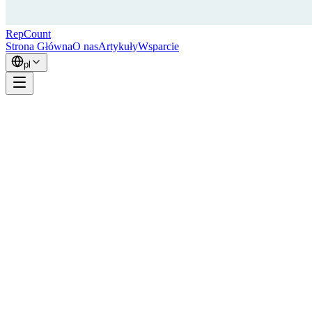
RepCount
Strona Główna
O nas
Artykuły
Wsparcie
pl
Kalkulator 1RM