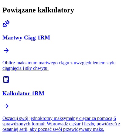
Powiązane kalkulatory
Martwy Ciąg 1RM
Oblicz maksimum martwego ciągu z uwzględnieniem stylu
ciągnięcia i siły chwytu.
Kalkulator 1RM
Oszacuj swój jednokrotny maksymalny ciężar za pomocą 6
sprawdzonych formuł. Wprowadź ciężar i liczbę powtórzeń z
ostatniej serii, aby poznać swój przewidywany maks.