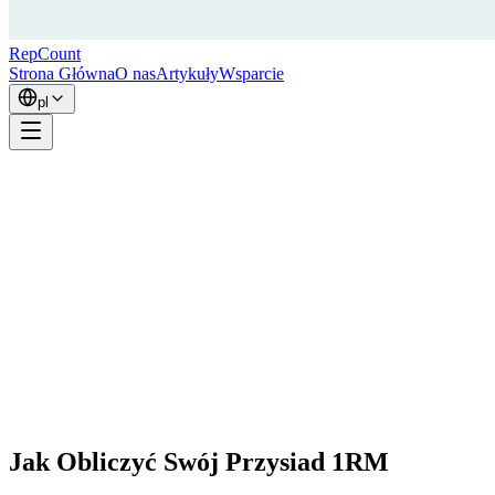
RepCount
Strona Główna
O nas
Artykuły
Wsparcie
pl
Jak Obliczyć Swój Przysiad 1RM