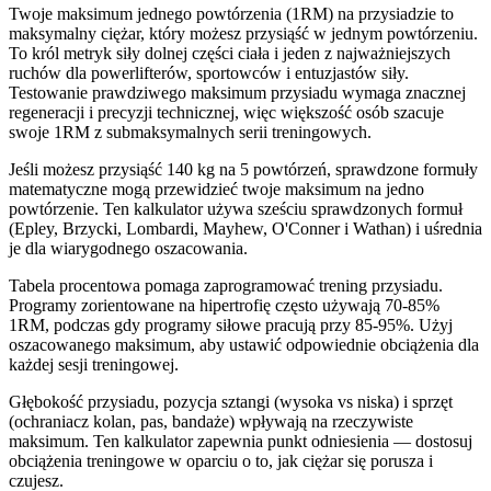
Twoje maksimum jednego powtórzenia (1RM) na przysiadzie to
maksymalny ciężar, który możesz przysiąść w jednym powtórzeniu.
To król metryk siły dolnej części ciała i jeden z najważniejszych
ruchów dla powerlifterów, sportowców i entuzjastów siły.
Testowanie prawdziwego maksimum przysiadu wymaga znacznej
regeneracji i precyzji technicznej, więc większość osób szacuje
swoje 1RM z submaksymalnych serii treningowych.
Jeśli możesz przysiąść 140 kg na 5 powtórzeń, sprawdzone formuły
matematyczne mogą przewidzieć twoje maksimum na jedno
powtórzenie. Ten kalkulator używa sześciu sprawdzonych formuł
(Epley, Brzycki, Lombardi, Mayhew, O'Conner i Wathan) i uśrednia
je dla wiarygodnego oszacowania.
Tabela procentowa pomaga zaprogramować trening przysiadu.
Programy zorientowane na hipertrofię często używają 70-85%
1RM, podczas gdy programy siłowe pracują przy 85-95%. Użyj
oszacowanego maksimum, aby ustawić odpowiednie obciążenia dla
każdej sesji treningowej.
Głębokość przysiadu, pozycja sztangi (wysoka vs niska) i sprzęt
(ochraniacz kolan, pas, bandaże) wpływają na rzeczywiste
maksimum. Ten kalkulator zapewnia punkt odniesienia — dostosuj
obciążenia treningowe w oparciu o to, jak ciężar się porusza i
czujesz.