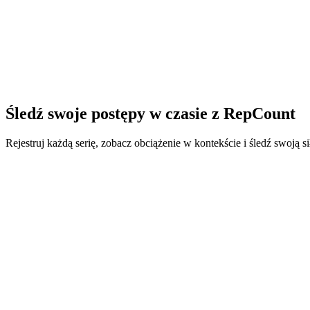
Posiadam również tytuł magistra inżynierii komputerowej i poświęc
w App Store trackera treningowego, który byłby szybki w użyciu, w
To, co zaczęło się jako projekt poboczny, od tego czasu stało się mo
trenerów personalnych i bywalców siłowni na całym świecie. Teraz p
Dla wszystkich, którzy zostawili pięciogwiazdkową recenzję lub poświ
Przeczytaj całą historię
→
Śledź swoje postępy w czasie z
RepCount
Rejestruj każdą serię, zobacz obciążenie w kontekście i śledź swoją s