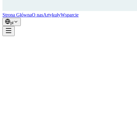
Strona Główna
O nas
Artykuły
Wsparcie
pl
Cześć, jestem Simon — twórca RepCount.
Trenuję od prawie 20 lat. Brałem udział w Fitness Five — szwedzkiej
gdzie wykonałem przysiady z 1,5-krotnością masy ciała przez 25 po
własnego postępu przez lata.