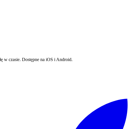
iłem swoją karierę tworzeniu aplikacji mobilnych — zaczynając od cz
 pełni konfigurowalny i stworzony do śledzenia postępów. Nie znalaz
ją pracą na pełen etat. Dziś, z ponad 2 milionami pobrań, RepCount je
rowadzę mały zespół całkowicie poświęcony pomaganiu setkom tysięcy 
ęcili czas na zgłoszenie błędu — dziękuję. Ukształtowaliście tę aplikac
iłę w czasie. Dostępne na iOS i Android.