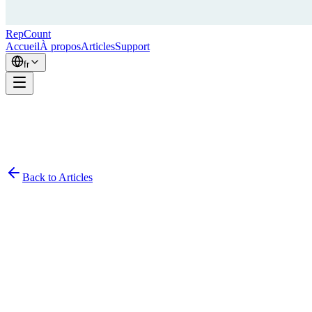
RepCount
Accueil
À propos
Articles
Support
fr
Back to Articles
Simon Persson
November 18, 2020
2
min read