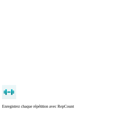
Records personnels
: Suivi automatique de vos records
personnels
Bibliothèque d'exercices
: Des centaines d'exercices au
choix
Minuterie de repos
: Minuterie intégrée entre les séries
App Store
Google Play
Enregistrez chaque répétition avec RepCount