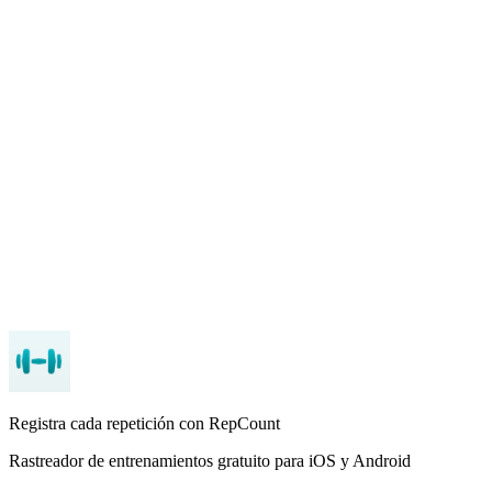
personales
Biblioteca de Ejercicios
: Cientos de ejercicios para elegir
Temporizador de Descanso
: Temporizador integrado entre
series
App Store
Google Play
Registra cada repetición con RepCount
Rastreador de entrenamientos gratuito para iOS y Android