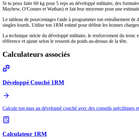
Si tu peux faire 60 kg pour 5 reps au développé militaire, des formul
Mayhew, O'Conner et Wathan) et fait leur moyenne pour une estimatio
Le tableau de pourcentages t'aide à programmer ton entraînement de d
singles lourds. Utilise ton 1RM estimé pour définir les bonnes charges
La technique stricte du développé militaire, le renforcement du tronc e
référence et ajuste selon le ressenti du poids au-dessus de la tête.
Calculateurs associés
Développé Couché 1RM
Calcule ton max au développé couché avec des conseils spécifiques et
Calculateur 1RM