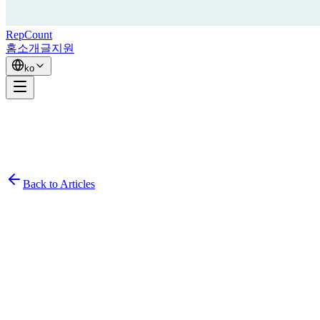
RepCount
홈
소개
글
지원
ko
Back to Articles
Simon Persson
December 5, 2021