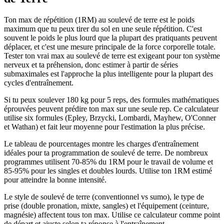
Ton max de répétition (1RM) au soulevé de terre est le poids
maximum que tu peux tirer du sol en une seule répétition. C'est
souvent le poids le plus lourd que la plupart des pratiquants peuvent
déplacer, et c'est une mesure principale de la force corporelle totale.
Tester ton vrai max au soulevé de terre est exigeant pour ton système
nerveux et ta préhension, donc estimer à partir de séries
submaximales est l'approche la plus intelligente pour la plupart des
cycles d'entraînement.
Si tu peux soulever 180 kg pour 5 reps, des formules mathématiques
éprouvées peuvent prédire ton max sur une seule rep. Ce calculateur
utilise six formules (Epley, Brzycki, Lombardi, Mayhew, O'Conner
et Wathan) et fait leur moyenne pour l'estimation la plus précise.
Le tableau de pourcentages montre les charges d'entraînement
idéales pour ta programmation de soulevé de terre. De nombreux
programmes utilisent 70-85% du 1RM pour le travail de volume et
85-95% pour les singles et doubles lourds. Utilise ton 1RM estimé
pour atteindre la bonne intensité.
Le style de soulevé de terre (conventionnel vs sumo), le type de
prise (double pronation, mixte, sangles) et l'équipement (ceinture,
magnésie) affectent tous ton max. Utilise ce calculateur comme point
de départ et ajuste selon ta réponse à l'entraînement.