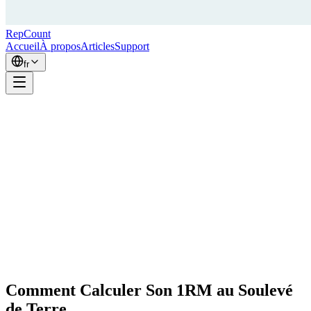
RepCount
Accueil
À propos
Articles
Support
fr
Comment Calculer Son 1RM au Soulevé
de Terre