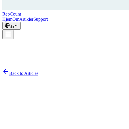
RepCount
Hjem
Om
Artikler
Support
da
Back to Articles
Simon Persson
November 18, 2020
2
min read