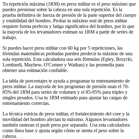
Tu repetición máxima (1RM) en press militar es el peso máximo que
puedes presionar sobre la cabeza en una sola repetición. Es la
prueba definitiva de fuerza de presión de la parte superior del cuerpo
y estabilidad del hombro. Probar tu máximo real de press militar
requiere forma perfecta y fatiga significativa del hombro, por lo que
la mayoría de los levantadores estiman su 1RM a partir de series de
trabajo.
Si puedes hacer press militar con 60 kg por 5 repeticiones, las
fórmulas matemáticas probadas pueden predecir tu máximo de una
sola repetición. Esta calculadora usa seis fórmulas (Epley, Brzycki,
Lombardi, Mayhew, O'Conner y Wathan) y las promedia para
obtener una estimación confiable.
La tabla de porcentajes te ayuda a programar tu entrenamiento de
press militar. La mayoría de los programas de presión usan el 70-
85% del 1RM para series de volumen y el 85-95% para triples y
singles pesados. Usa tu 1RM estimado para ajustar las cargas de
entrenamiento correctas.
La técnica estricta de press militar, el fortalecimiento del core y la
movilidad del hombro afectan tu máximo. Algunos levantadores
también rastrean el push press por separado. Usa esta calculadora
como línea base y ajusta según cómo se sienta el peso sobre la
cabeza.