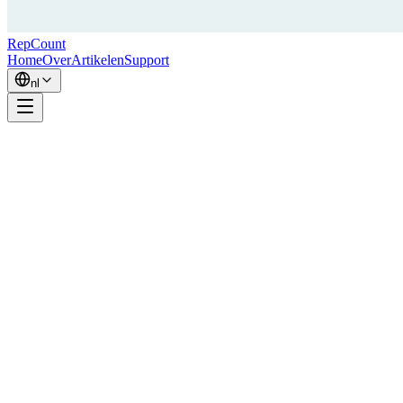
RepCount
Home
Over
Artikelen
Support
nl
Hoi, ik ben Simon — de ontwikkelaar achter RepCount.
Ik train al bijna 20 jaar met gewichten. Ik heb deelgenomen aan
Fitness Five — een Zweedse krachtcompetitie die pull-ups, dips,
bankdrukken, squats en curls combineert — en bereikte de nationale