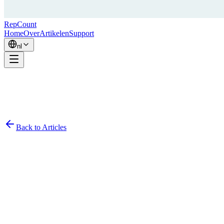
RepCount
Home
Over
Artikelen
Support
nl
Back to Articles
Simon Persson
November 18, 2020
2
min read