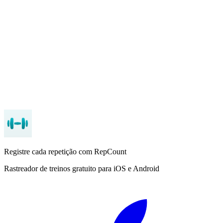
O que o RepCount Premium adiciona?
Quanto custam os apps de treino por ano?
Registre cada repetição com RepCount
Rastreador de treinos gratuito para iOS e Android