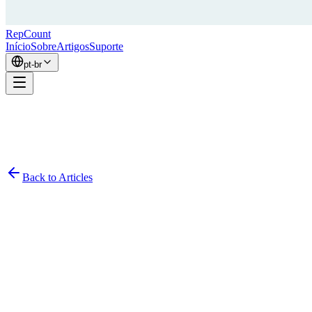
RepCount
Início
Sobre
Artigos
Suporte
pt-br
Back to Articles
Simon
February 24, 2026