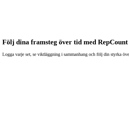
en tränings-tracker som var snabb att använda, helt anpassningsbar oc
Vad som började som ett sidoprojekt har sedan dess växt till mitt helt
gymbesökare över hela världen. Jag leder nu ett litet team som är helt de
Till alla som har lämnat en femstjärnig recension eller tagit sig tid a
Läs hela historien
→
Följ dina framsteg över tid med
RepCount
Logga varje set, se viktläggning i sammanhang och följ din styrka öve