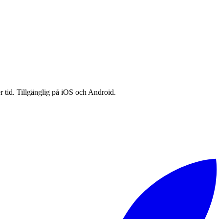
h byggd för att spåra progression. Jag kunde inte hitta någon, så jag 
idsjobb. Idag, med över 2 miljoner nedladdningar, används RepCount av s
dikerat till att hjälpa hundratusentals lyftare bli starkare.
tt rapportera en bugg — tack. Ni har format denna app lika mycket som ja
r tid. Tillgänglig på iOS och Android.