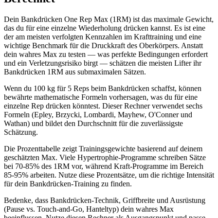
Dein Bankdrücken One Rep Max (1RM) ist das maximale Gewicht,
das du für eine einzelne Wiederholung drücken kannst. Es ist eine
der am meisten verfolgten Kennzahlen im Krafttraining und eine
wichtige Benchmark für die Druckkraft des Oberkörpers. Anstatt
dein wahres Max zu testen — was perfekte Bedingungen erfordert
und ein Verletzungsrisiko birgt — schätzen die meisten Lifter ihr
Bankdrücken 1RM aus submaximalen Sätzen.
Wenn du 100 kg für 5 Reps beim Bankdrücken schaffst, können
bewährte mathematische Formeln vorhersagen, was du für eine
einzelne Rep drücken könntest. Dieser Rechner verwendet sechs
Formeln (Epley, Brzycki, Lombardi, Mayhew, O'Conner und
Wathan) und bildet den Durchschnitt für die zuverlässigste
Schätzung.
Die Prozenttabelle zeigt Trainingsgewichte basierend auf deinem
geschätzten Max. Viele Hypertrophie-Programme schreiben Sätze
bei 70-85% des 1RM vor, während Kraft-Programme im Bereich
85-95% arbeiten. Nutze diese Prozentsätze, um die richtige Intensität
für dein Bankdrücken-Training zu finden.
Bedenke, dass Bankdrücken-Technik, Griffbreite und Ausrüstung
(Pause vs. Touch-and-Go, Hanteltyp) dein wahres Max
beeinflussen. Nutze diesen Rechner als Ausgangspunkt und passe