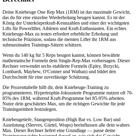
Deine Kniebeuge One Rep Max (1RM) ist das maximale Gewicht,
das du für eine einzelne Wiederholung beugen kannst. Es ist der
König der Unterkörperkraft-Kennzahlen und einer der wichtigsten
Lifts für Powerlifter, Athleten und Kraft-Enthusiasten. Ein echtes
Kniebeuge-Max zu testen erfordert erhebliche Erholung und
technische Präzision, sodass die meisten Lifter ihr 1RM aus
submaximalen Trainings-Sätzen schätzen.
Wenn du 140 kg für 5 Reps beugen kannst, können bewährte
mathematische Formeln dein Single-Rep-Max vorhersagen. Dieser
Rechner verwendet sechs etablierte Formeln (Epley, Brzycki,
Lombardi, Mayhew, O'Conner und Wathan) und bildet den
Durchschnitt für eine zuverlässige Schätzung.
Die Prozenttabelle hilft dir, dein Kniebeuge-Training zu
programmieren. Hypertrophie-fokussierte Programme nutzen oft 70-
85% des 1RM, während Kraft-Programme bei 85-95% arbeiten.
Nutze dein geschätztes Max, um die richtigen Gewichte für jede
Trainingseinheit festzulegen.
Kniebeugetiefe, Stangenposition (High Bar vs. Low Bar) und
Ausrüstung (Sleeves, Gürtel, Wraps) beeinflussen alle dein wahres
Max. Dieser Rechner liefert eine Grundlage — passe deine
Trainingsgewichte basierend darauf an, wie sich das Gewicht