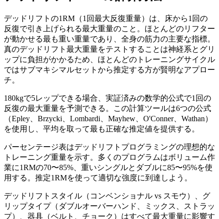
デッドリフトの1RM（1回最大反復重量）は、床から1回の
反復で引き上げられる最大重量のこと。ほとんどのリフター
が動かせる最も重い重量であり、全身の筋力の主要な指標。
真のデッドリフト最大重量をテストすることは神経系とグリ
ップに負担がかかるため、ほとんどのトレーニングサイクル
ではサブマキシマルセットから推定する方が賢明なアプロー
チ。
180kgで5レップできる場合、実証済みの数学的公式で1回の
反復の最大重量を予測できる。この計算ツールは6つの公式
（Epley、Brzycki、Lombardi、Mayhew、O'Conner、Wathan）
を使用し、平均を取って最も正確な推定値を提供する。
パーセンテージ表はデッドリフトプログラミングの理想的な
トレーニング重量を示す。多くのプログラムはボリューム作
業に1RMの70〜85%、重いシングルとダブルに85〜95%を使
用する。推定1RMを使って適切な強度に到達しよう。
デッドリフトスタイル（コンベンショナル vs スモウ）、グ
リップタイプ（ダブルオーバーハンド、ミックス、ストラッ
プ）、器具（ベルト、チョーク）はすべて最大重量に影響す