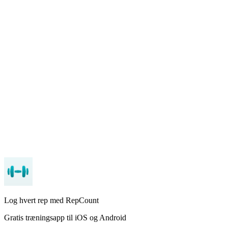
Hvad er den bedste træningsapp til powerlifting på Android?
Synkroniserer RepCount med Health Connect på Android?
Findes der en træningsapp med Wear OS-understøttelse?
Log hvert rep med RepCount
Gratis træningsapp til iOS og Android