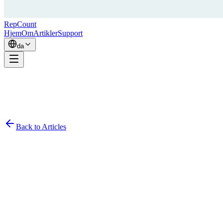
RepCount
Hjem
Om
Artikler
Support
da
Back to Articles
Simon
February 1, 2026
9
min read