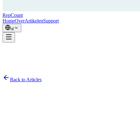
RepCount
Home
Over
Artikelen
Support
nl
Back to Articles
Simon
December 5, 2021
6
min read