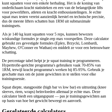
kunt squatten voor een enkele herhaling. Het is de koning van
onderlichaam kracht statistieken en een van de belangrijkste lifts
voor powerlifters, atleten en kracht enthousiastelingen. Je echte
squat max testen vereist aanzienlijk herstel en technische precisie,
dus de meeste lifters schatten hun 1RM uit submaximale
trainingsets.
Als je 140 kg kunt squatten voor 5 reps, kunnen bewezen
wiskundige formules je single-rep max voorspellen. Deze calculator
gebruikt zes gevestigde formules (Epley, Brzycki, Lombardi,
Mayhew, O'Conner en Wathan) en middelt ze voor een betrouwbare
schatting.
De percentage tabel helpt je je squat training te programmeren.
Hypertrofie-gerichte programma's gebruiken vaak 70-85% van
1RM, terwijl kracht programma's werken bij 85-95%. Gebruik je
geschatte max om de juiste gewichten in te stellen voor elke
trainingssessie.
Squat diepte, stangpositie (high bar vs low bar) en uitrusting (knee
sleeves, riem, wraps) beïnvloeden allemaal je echte max. Deze
calculator biedt een uitgangspunt — pas je trainingsgewichten aan
op basis van hoe het gewicht beweegt en aanvoelt.
Gerelateerde calculators