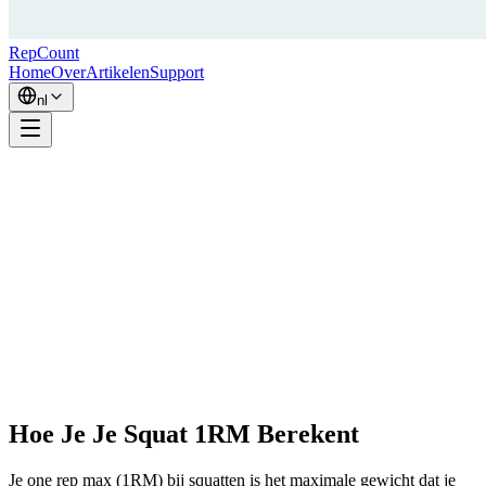
RepCount
Home
Over
Artikelen
Support
nl
Hoe Je Je Squat 1RM Berekent
Je one rep max (1RM) bij squatten is het maximale gewicht dat je