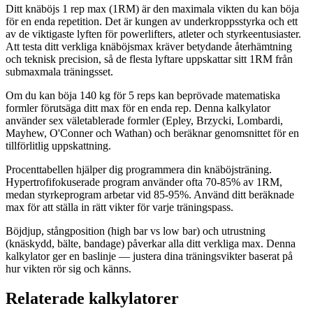
Ditt knäböjs 1 rep max (1RM) är den maximala vikten du kan böja
för en enda repetition. Det är kungen av underkroppsstyrka och ett
av de viktigaste lyften för powerlifters, atleter och styrkeentusiaster.
Att testa ditt verkliga knäböjsmax kräver betydande återhämtning
och teknisk precision, så de flesta lyftare uppskattar sitt 1RM från
submaxmala träningsset.
Om du kan böja 140 kg för 5 reps kan beprövade matematiska
formler förutsäga ditt max för en enda rep. Denna kalkylator
använder sex väletablerade formler (Epley, Brzycki, Lombardi,
Mayhew, O'Conner och Wathan) och beräknar genomsnittet för en
tillförlitlig uppskattning.
Procenttabellen hjälper dig programmera din knäböjsträning.
Hypertrofifokuserade program använder ofta 70-85% av 1RM,
medan styrkeprogram arbetar vid 85-95%. Använd ditt beräknade
max för att ställa in rätt vikter för varje träningspass.
Böjdjup, stångposition (high bar vs low bar) och utrustning
(knäskydd, bälte, bandage) påverkar alla ditt verkliga max. Denna
kalkylator ger en baslinje — justera dina träningsvikter baserat på
hur vikten rör sig och känns.
Relaterade kalkylatorer