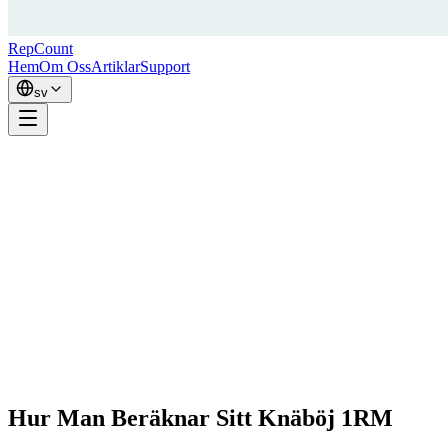
RepCount
Hem
Om Oss
Artiklar
Support
sv
Hur Man Beräknar Sitt Knäböj 1RM