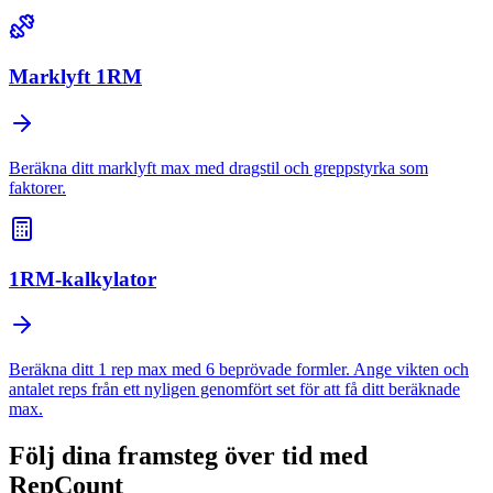
Marklyft 1RM
Beräkna ditt marklyft max med dragstil och greppstyrka som
faktorer.
1RM-kalkylator
Beräkna ditt 1 rep max med 6 beprövade formler. Ange vikten och
antalet reps från ett nyligen genomfört set för att få ditt beräknade
max.
Följ dina framsteg över tid med
RepCount