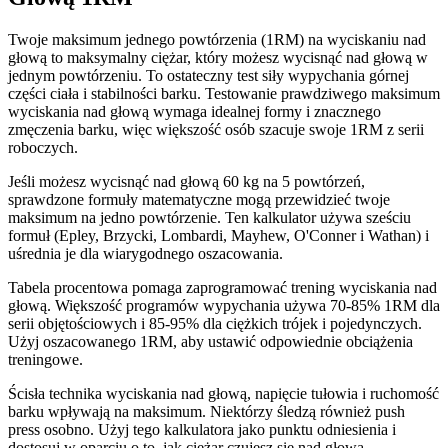
Twoje maksimum jednego powtórzenia (1RM) na wyciskaniu nad
głową to maksymalny ciężar, który możesz wycisnąć nad głową w
jednym powtórzeniu. To ostateczny test siły wypychania górnej
części ciała i stabilności barku. Testowanie prawdziwego maksimum
wyciskania nad głową wymaga idealnej formy i znacznego
zmęczenia barku, więc większość osób szacuje swoje 1RM z serii
roboczych.
Jeśli możesz wycisnąć nad głową 60 kg na 5 powtórzeń,
sprawdzone formuły matematyczne mogą przewidzieć twoje
maksimum na jedno powtórzenie. Ten kalkulator używa sześciu
formuł (Epley, Brzycki, Lombardi, Mayhew, O'Conner i Wathan) i
uśrednia je dla wiarygodnego oszacowania.
Tabela procentowa pomaga zaprogramować trening wyciskania nad
głową. Większość programów wypychania używa 70-85% 1RM dla
serii objętościowych i 85-95% dla ciężkich trójek i pojedynczych.
Użyj oszacowanego 1RM, aby ustawić odpowiednie obciążenia
treningowe.
Ścisła technika wyciskania nad głową, napięcie tułowia i ruchomość
barku wpływają na maksimum. Niektórzy śledzą również push
press osobno. Użyj tego kalkulatora jako punktu odniesienia i
dostosuj w oparciu o to, jak ciężar czujesz się nad głową.