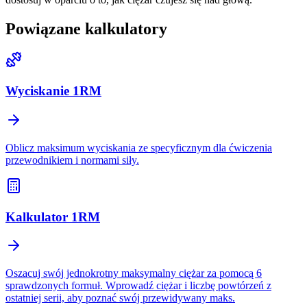
Powiązane kalkulatory
Wyciskanie 1RM
Oblicz maksimum wyciskania ze specyficznym dla ćwiczenia
przewodnikiem i normami siły.
Kalkulator 1RM
Oszacuj swój jednokrotny maksymalny ciężar za pomocą 6
sprawdzonych formuł. Wprowadź ciężar i liczbę powtórzeń z
ostatniej serii, aby poznać swój przewidywany maks.