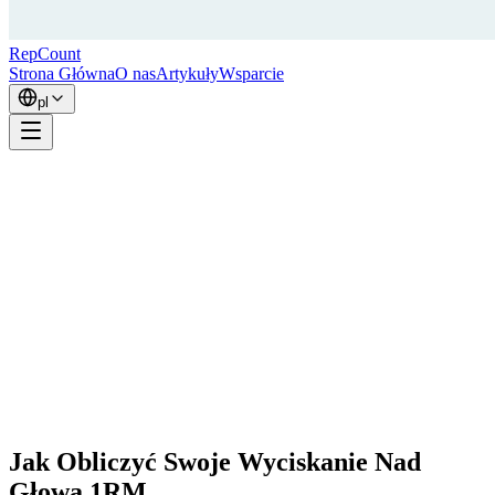
RepCount
Strona Główna
O nas
Artykuły
Wsparcie
pl
Jak Obliczyć Swoje Wyciskanie Nad
Głową 1RM