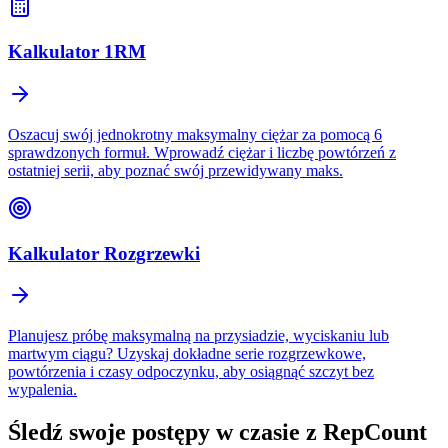
Kalkulator 1RM
Oszacuj swój jednokrotny maksymalny ciężar za pomocą 6
sprawdzonych formuł. Wprowadź ciężar i liczbę powtórzeń z
ostatniej serii, aby poznać swój przewidywany maks.
Kalkulator Rozgrzewki
Planujesz próbę maksymalną na przysiadzie, wyciskaniu lub
martwym ciągu? Uzyskaj dokładne serie rozgrzewkowe,
powtórzenia i czasy odpoczynku, aby osiągnąć szczyt bez
wypalenia.
Śledź swoje postępy w czasie z
RepCount