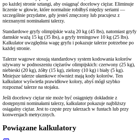
po każdej stronie sztangi, aby osiągnąć docelowy ciężar. Eliminuje
liczenie w głowie, które normalnie robiłbyś między seriami —
szczególnie przydatne, gdy jesteś zmęczony lub pracujesz z
nieznanymi nominałami talerzy.
Standardowe gryfy olimpijskie ważą 20 kg (45 lbs), natomiast gryfy
damskie ważą 15 kg (35 lbs), a gryfy treningowe 10 kg (25 lbs).
Kalkulator uwzględnia wagę gryfu i pokazuje talerze potrzebne po
każdej stronie.
Talerze wagowe stosują standardowy system kodowania kolorów
używany w podnoszeniu ciężarów olimpijskich: czerwony (25 kg),
niebieski (20 kg), żółty (15 kg), zielony (10 kg) i biały (5 kg).
Mniejsze talerze ułamkowe również mają kody kolorów. Ten
kalkulator wyświetla prawidłowe kolory, abyś mógł szybko
rozpoznać talerze na stojaku.
Jeśli docelowy ciężar nie może być osiągnięty dokładnie z
dostępnymi nominałami talerzy, kalkulator pokazuje najbliższy
osiągalny ciężar. Jest to częste przy talerzach w funtach lub przy
konwersjach metrycznych.
Powiązane kalkulatory